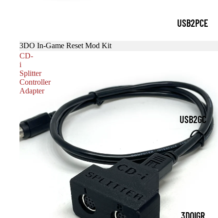
USB2PCE
売り切れ
3DO In-Game Reset Mod Kit
CD-
i
Splitter
Controller
Adapter
USB2GC
3DOIGR