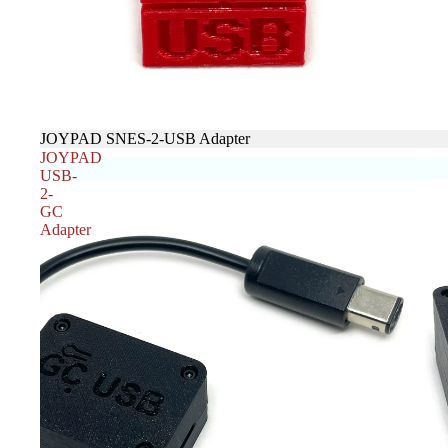
売り切れ
JOYPAD SNES-2-USB Adapter
JOYPAD
USB-
2-
GC
Adapter