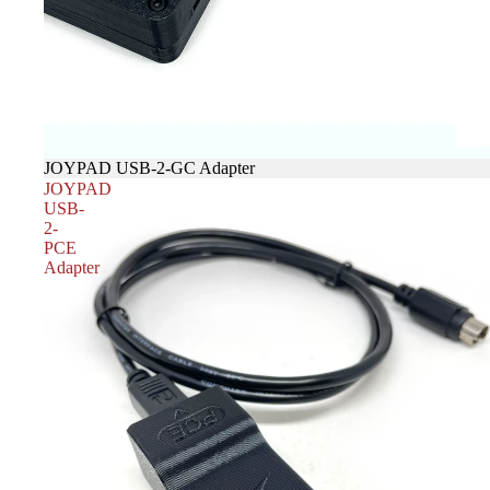
売り切れ
JOYPAD USB-2-GC Adapter
JOYPAD
USB-
2-
PCE
Adapter