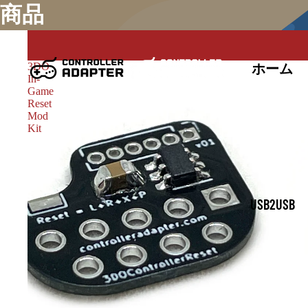
商品
ホーム
3DO
In-
Game
Reset
Mod
Kit
USB2USB