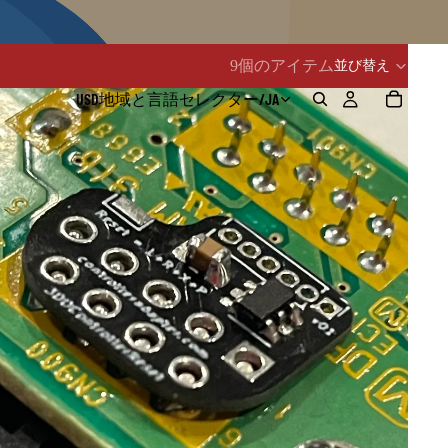
9個のアイテム
並び替え
USD
地域と言語セレクター
/
JA