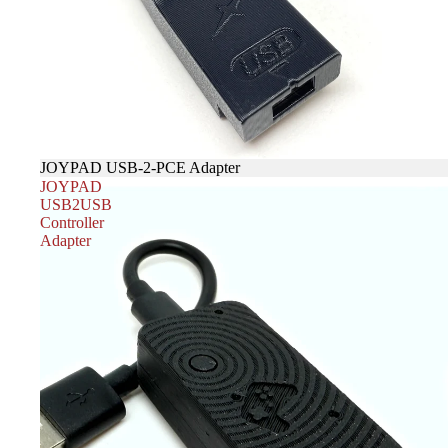
売り切れ
JOYPAD USB-2-PCE Adapter
JOYPAD
USB2USB
Controller
Adapter