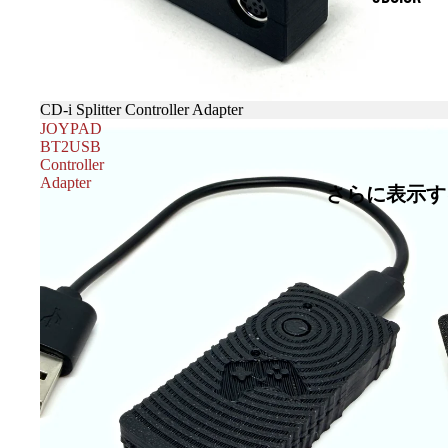
売り切れ
CD-i Splitter Controller Adapter
JOYPAD
BT2USB
Controller
Adapter
さらに表示す